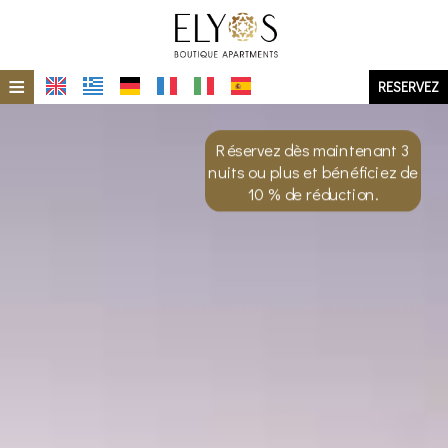
≡
RESERVEZ
ACCUEIL
Réservez dès maintenant 3
EMPLACEMENT
nuits ou plus et bénéficiez de
10 % de réduction.
L'ÎLE DE MILOS
HÉBERGEMENT
GALERIE DE PHOTOS
EN UN COUP D'ŒIL
ELIOS
ÉCO-DURABILITÉ
ERMES
OFFRES SPÉCIALES
ERA
DEMANDE