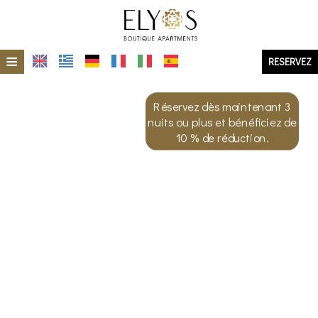
≡
RESERVEZ
ACCUEIL
Réservez dès maintenant 3
EMPLACEMENT
nuits ou plus et bénéficiez de
10 % de réduction.
L'ÎLE DE MILOS
HÉBERGEMENT
GALERIE DE PHOTOS
EN UN COUP D'ŒIL
ELIOS
ÉCO-DURABILITÉ
ERMES
OFFRES SPÉCIALES
ERA
DEMANDE