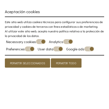
Aceptación cookies
Este sitio web utiliza cookies técnicas para configurar sus preferencias de
privacidad y cookies de terceros con fines estadísticos o de marketing.
Al utilizar este sitio web, acepta nuestra política relativa a la
protección de
la privacidad de los datos
.
Necessary cookies
Analytics
Preferences
User data
Google ads
PERMITIR SELECCIONADOS
PERMITIR TODO
Atmósferas mediterráneas
En Elyos Boutique Apartments (dos en la planta baja y uno
en el piso superior) tendrás la oportunidad de caminar sobre
suelos de gres porcelánico italiano de alta calidad con
efecto cemento, también encontrarás muebles de estilo
colonial francés, la discreta presencia de cristales