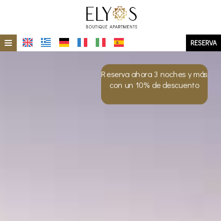
≡
RESERVA
HOME
Reserva ahora 3 noches y más
UBICACIÓN
con un 10% de descuento
ISLA DE MILOS
ALOJAMIENTO
GALERÍA DE FOTOS
DE UN VISTAZO
ELIOS
ECO-SOSTENIBILIDAD
ERMES
OFERTAS ESPECIALES
ERA
INVESTIGACIÓN