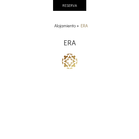
RESERVA
Alojamiento
»
ERA
ERA
Disfrute de unas vacaciones relajantes y
lujosas.
Capacidad máxima 5
| Superficie del apartamento 70
m²
The Era es un apartamento cálido y muy confortable con una
impresionante vista al mar y al atardecer, a solo 1 minuto a