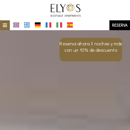
≡
RESERVA
HOME
Reserva ahora 3 noches y más
UBICACIÓN
con un 10% de descuento
ISLA DE MILOS
ALOJAMIENTO
GALERÍA DE FOTOS
DE UN VISTAZO
ELIOS
ECO-SOSTENIBILIDAD
ERMES
OFERTAS ESPECIALES
ERA
INVESTIGACIÓN