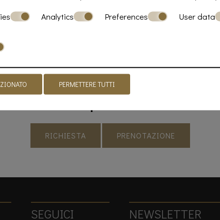
SPEDIRE
ies
Analytics
Preferences
User data
EZIONATO
PERMETTERE TUTTI
Fare una prenotazion
RICHIESTA
PRENOTAZIONE
SEGUICI
NEWSLETTER