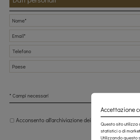
OFFERTE
SPECIALI
RICHIESTA
CONTATTI
* Campi necessari
Accettazione c
Acconsento all'archiviazione dei miei dati
Questo sito utilizza 
statistici o di marke
Utilizzando questo s