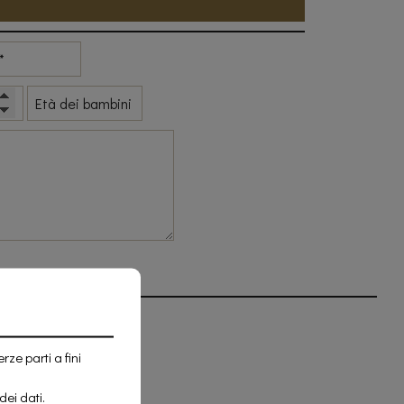
rze parti a fini
dei dati
.