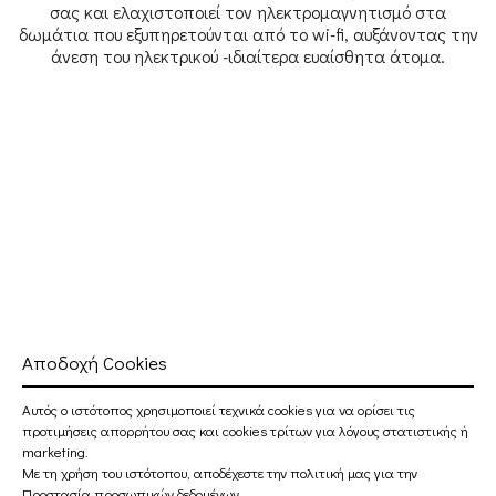
σας και ελαχιστοποιεί τον ηλεκτρομαγνητισμό στα
δωμάτια που εξυπηρετούνται από το wi-fi, αυξάνοντας την
άνεση του ηλεκτρικού -ιδιαίτερα ευαίσθητα άτομα.
Ωστόσο, ανυπομονώ να σας ενημερώσω ότι το έργο, το
Αποδοχή Cookies
οποίο θα ήθελα να μοιραστώ μαζί σας σήμερα, βρίσκεται
μόνο στην πρώτη φάση ανάπτυξης, η οποία θα είναι
Αυτός ο ιστότοπος χρησιμοποιεί τεχνικά cookies για να ορίσει τις
πάντα έντονα προσανατολισμένη προς μια δυναμική που
προτιμήσεις απορρήτου σας και cookies τρίτων για λόγους στατιστικής ή
κυριαρχείται από την αίσθηση του περιβάλλοντος.
marketing.
Αναμένεται ότι τα επόμενα χρόνια η ποσότητα ενέργειας
Με τη χρήση του ιστότοπου, αποδέχεστε την πολιτική μας για την
που παράγεται από τα φωτοβολταϊκά συστήματα που ήδη
Προστασία προσωπικών δεδομένων
.